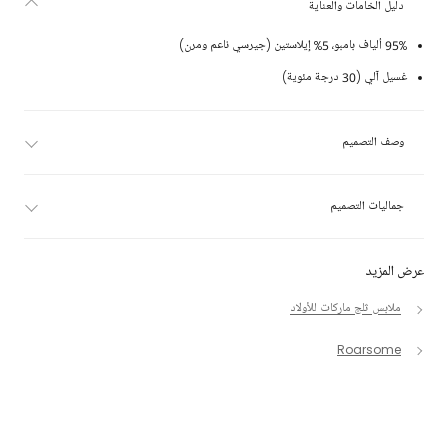
دليل الخامات والعناية
95% ألياف بامبو، 5% إيلاستين (جيرسي ناعم ومرن)
غسيل آلي (30 درجة مئوية)
وصف التصميم
جماليات التصميم
عرض المزيد
ملابس ثلج ماركات للأولاد
Roarsome