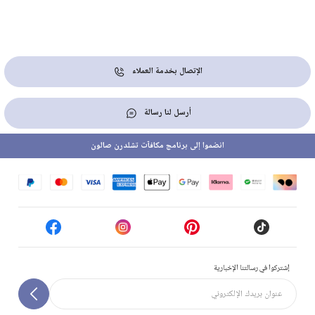
الإتصال بخدمة العملاء
أرسل لنا رسالة
انضموا إلى برنامج مكافآت تشلدرن صالون
إشتركوا في رسالتنا الإخبارية