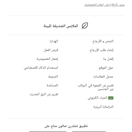
يرجى الاطلاع على إشعار الخصوصية.
الملابس الصديقة للبيئة
الشحن و الأرجاع
الهدايا
إنشاء طلب الإرجاع
فرص العمل
إتصل بنا
إشعار الخصوصية
حول الموقع
استخدام الذكاء الاصطناعي
جدول المقاسات
الشروط
تقرير عن الفجوة في الرواتب
المساعدة
بين الجنسين
تقرير عن الرق الحديث
الحياد الكربوني
جديد
التزاماتنا البيئية
تطبيق تشلدرن صالون متاح على