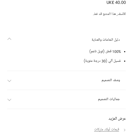
UK£ 40.00
كاب بشعار ويمبلدون قطن لون كحلي
للأسف, هذا المنتج قد نفذ.
دليل الخامات والعناية
100% قطن (تويل ناعم)
غسيل آلي (30 درجة مئوية)
وصف التصميم
جماليات التصميم
عرض المزيد
قبعات أولاد ماركات