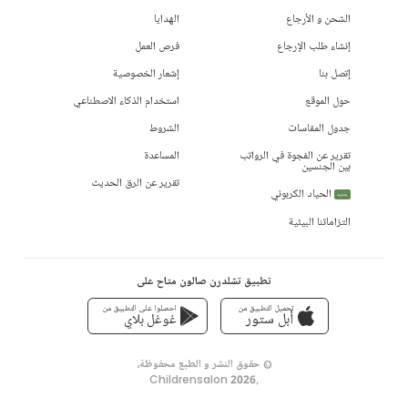
الشحن و الأرجاع
الهدايا
إنشاء طلب الإرجاع
فرص العمل
إتصل بنا
إشعار الخصوصية
حول الموقع
استخدام الذكاء الاصطناعي
جدول المقاسات
الشروط
تقرير عن الفجوة في الرواتب
المساعدة
بين الجنسين
تقرير عن الرق الحديث
الحياد الكربوني
جديد
التزاماتنا البيئية
تطبيق تشلدرن صالون متاح على
تحميل التطبيق من
احصلوا على التطبيق من
أبل ستور
غوغل بلاي
© حقوق النشر و الطبع محفوظة،
Childrensalon 2026
,