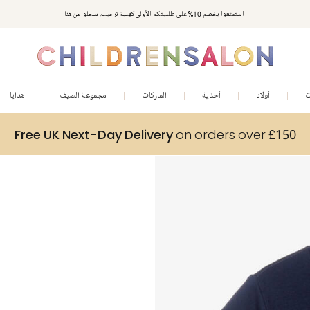
استمتعوا بخصم 10% على طلبيتكم الأولى كهدية ترحيب. سجلوا من هنا
ت
أولاد
أحذية
الماركات
مجموعة الصيف
هدايا
Free UK Next-Day Delivery
on orders over £150