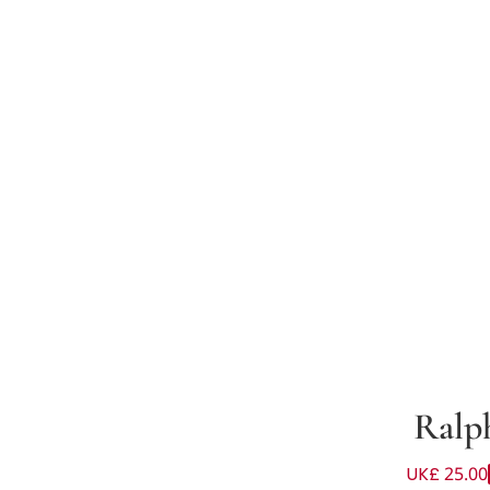
Ralp
UK£ 25.00
لون كحلي للأولاد