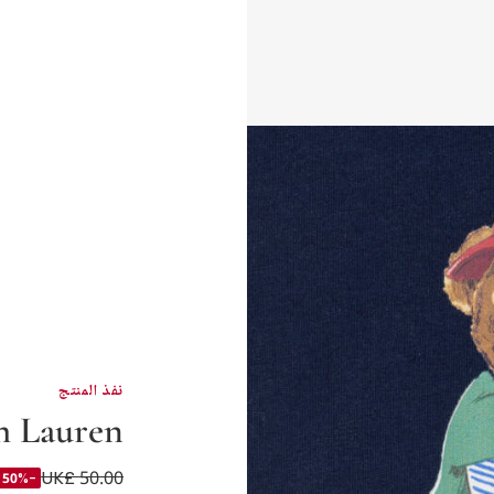
نفذ المنتج
h Lauren
UK£ 50.00
تيشيرت قطن جيرسي 
-50%