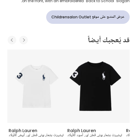
on the front, with an embroidered "Back to School" slogan.
عرض المنتج على موقع Childrensalon Outlet
قد يُعجبك أيضاً
Ralph Lauren
Ralph Lauren
Ralp
للأولاد
تيشيرت بشعار بوني قطن لون أسود للأولاد
تيشيرت بشعار بوني قطن لون أبيض للأولاد