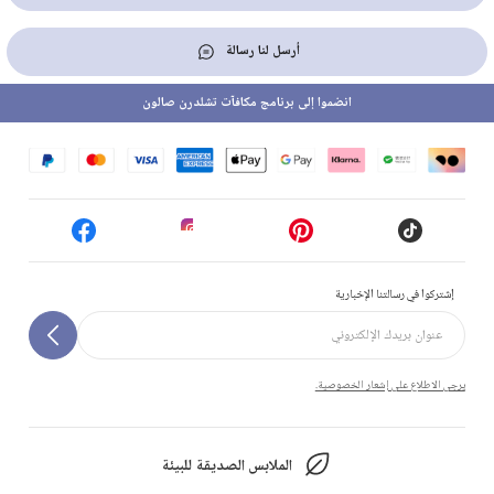
أرسل لنا رسالة
انضموا إلى برنامج مكافآت تشلدرن صالون
إشتركوا في رسالتنا الإخبارية
يرجى الاطلاع على إشعار الخصوصية.
الملابس الصديقة للبيئة