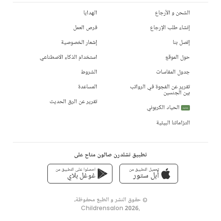
الشحن و الأرجاع
الهدايا
إنشاء طلب الإرجاع
فرص العمل
إتصل بنا
إشعار الخصوصية
حول الموقع
استخدام الذكاء الاصطناعي
جدول المقاسات
الشروط
تقرير عن الفجوة في الرواتب
المساعدة
بين الجنسين
تقرير عن الرق الحديث
الحياد الكربوني
جديد
التزاماتنا البيئية
تطبيق تشلدرن صالون متاح على
تحميل التطبيق من
احصلوا على التطبيق من
أبل ستور
غوغل بلاي
© حقوق النشر و الطبع محفوظة،
Childrensalon 2026
,