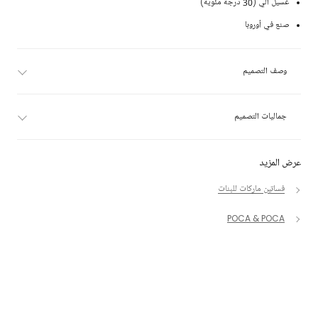
غسيل آلي (30 درجة مئوية)
صنع في أوروبا
وصف التصميم
جماليات التصميم
عرض المزيد
فساتين ماركات للبنات
POCA & POCA