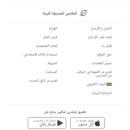
الملابس الصديقة للبيئة
الشحن و الأرجاع
الهدايا
إنشاء طلب الإرجاع
فرص العمل
إتصل بنا
إشعار الخصوصية
حول الموقع
استخدام الذكاء الاصطناعي
جدول المقاسات
الشروط
تقرير عن الفجوة في الرواتب
المساعدة
بين الجنسين
تقرير عن الرق الحديث
الحياد الكربوني
جديد
التزاماتنا البيئية
تطبيق تشلدرن صالون متاح على
تحميل التطبيق من
احصلوا على التطبيق من
أبل ستور
غوغل بلاي