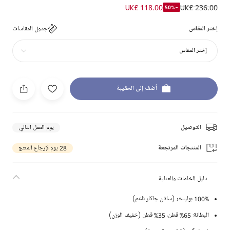
UK£ 118.00
UK£ 236.00
-50%
إختر المقاس
جدول المقاسات
إختر المقاس
أضف إلى الحقيبة
التوصيل
يوم العمل التالي
المنتجات المرتجعة
28 يوم لإرجاع المنتج
دليل الخامات والعناية
100% بوليستر (ساتان جاكار ناعم)
البطانة: 65% قطن، 35% قطن (خفيف الوزن)