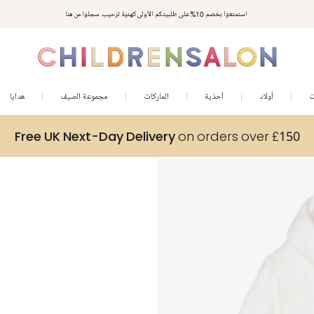
استمتعوا بخصم 10% على طلبيتكم الأولى كهدية ترحيب. سجلوا من هنا
ت
أولاد
أحذية
الماركات
مجموعة الصيف
هدايا
Free UK Next-Day Delivery
on orders over £150