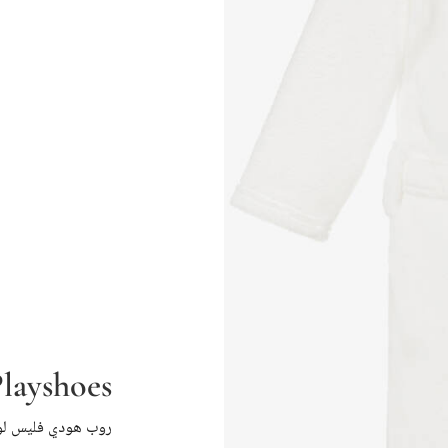
layshoes
روب هودي فليس لو