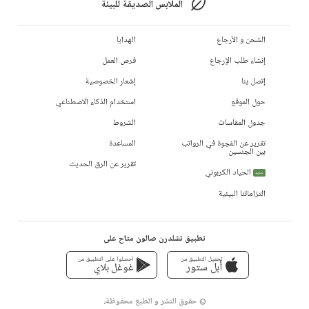
الملابس الصديقة للبيئة
الشحن و الأرجاع
الهدايا
إنشاء طلب الإرجاع
فرص العمل
إتصل بنا
إشعار الخصوصية
حول الموقع
استخدام الذكاء الاصطناعي
جدول المقاسات
الشروط
تقرير عن الفجوة في الرواتب
المساعدة
بين الجنسين
تقرير عن الرق الحديث
الحياد الكربوني
جديد
التزاماتنا البيئية
تطبيق تشلدرن صالون متاح على
تحميل التطبيق من
احصلوا على التطبيق من
أبل ستور
غوغل بلاي
© حقوق النشر و الطبع محفوظة،