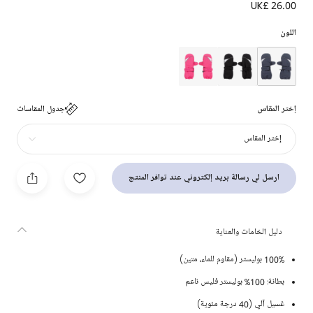
UK£ 26.00
قفازات تزلج حرارية مقاومة للماء لون كحلي
اللون
إختر المقاس
جدول المقاسات
إختر المقاس
ارسل لي رسالة بريد إلكتروني عند توافر المنتج
دليل الخامات والعناية
100% بوليستر (مقاوم للماء، متين)
بطانة: 100% بوليستر فليس ناعم
غسيل آلي (40 درجة مئوية)