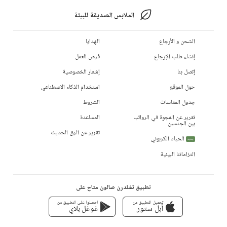
الملابس الصديقة للبيئة
الشحن و الأرجاع
الهدايا
إنشاء طلب الإرجاع
فرص العمل
إتصل بنا
إشعار الخصوصية
حول الموقع
استخدام الذكاء الاصطناعي
جدول المقاسات
الشروط
تقرير عن الفجوة في الرواتب
المساعدة
بين الجنسين
تقرير عن الرق الحديث
الحياد الكربوني
جديد
التزاماتنا البيئية
تطبيق تشلدرن صالون متاح على
تحميل التطبيق من
احصلوا على التطبيق من
أبل ستور
غوغل بلاي