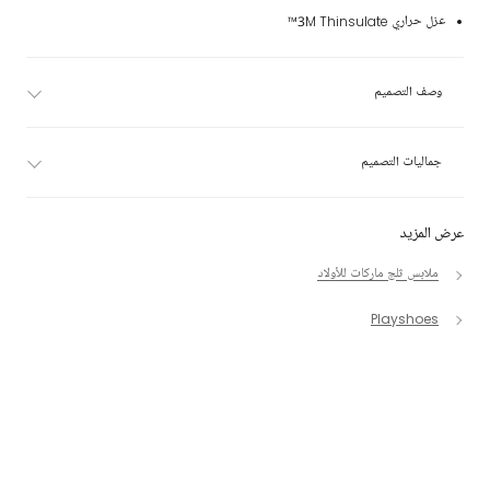
عزل حراري 3M Thinsulate™
وصف التصميم
جماليات التصميم
عرض المزيد
ملابس ثلج ماركات للأولاد
Playshoes