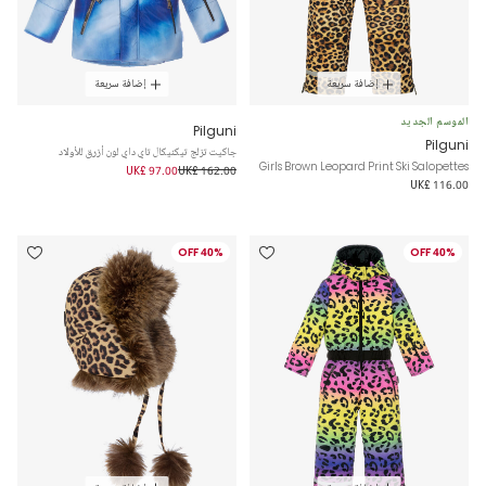
إضافة سريعة
إضافة سريعة
الموسم الجديد
Pilguni
Pilguni
جاكيت تزلج تيكنيكال تاي داي لون أزرق للأولاد
Girls Brown Leopard Print Ski Salopettes
UK£ 97.00
UK£ 162.00
UK£ 116.00
40% OFF
40% OFF