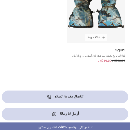
إضافة سريعة
Pilguni
قفازات تزلج بطبعة ديناصور لون أسود وأزرق للأولاد
UK£ 19.00
UK£ 32.00
الإتصال بخدمة العملاء
أرسل لنا رسالة
انضموا إلى برنامج مكافآت تشلدرن صالون