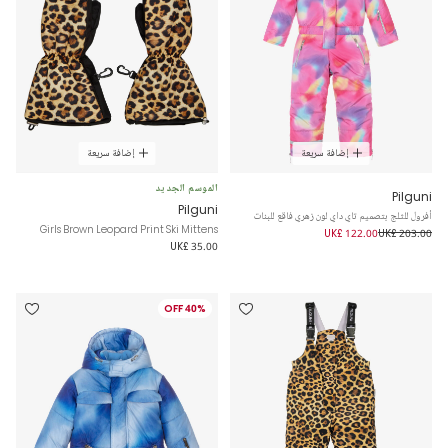
إضافة سريعة
إضافة سريعة
الموسم الجديد
Pilguni
Pilguni
أفرول للثلج بتصميم تاي داي لون زهري فاقع للبنات
Girls Brown Leopard Print Ski Mittens
UK£ 122.00
UK£ 203.00
UK£ 35.00
40% OFF