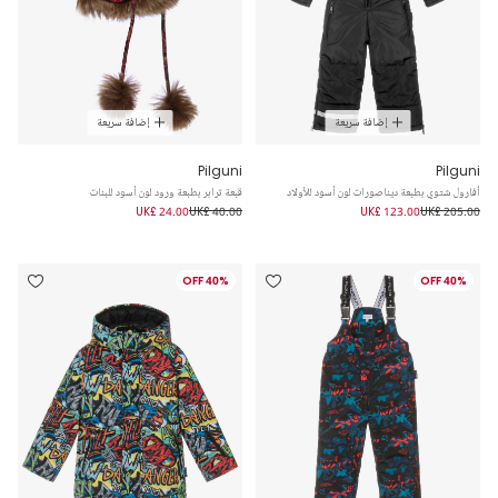
إضافة سريعة
إضافة سريعة
Pilguni
Pilguni
أفارول شتوي بطبعة ديناصورات لون أسود للأولاد
قبعة ترابر بطبعة ورود لون أسود للبنات
UK£ 24.00
UK£ 40.00
UK£ 123.00
UK£ 205.00
40% OFF
40% OFF