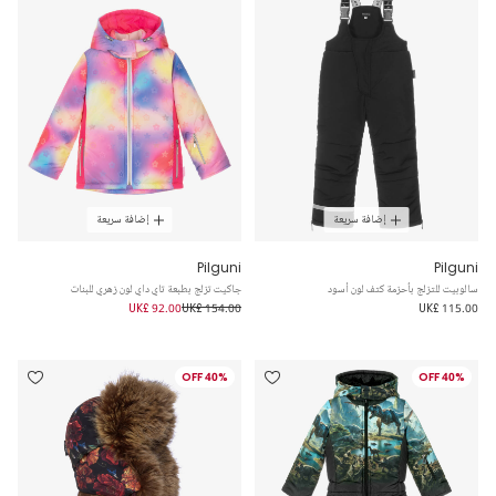
إضافة سريعة
إضافة سريعة
Pilguni
Pilguni
سالوبيت للتزلج بأحزمة كتف لون أسود
جاكيت تزلج بطبعة تاي داي لون زهري للبنات
UK£ 92.00
UK£ 154.00
UK£ 115.00
40% OFF
40% OFF