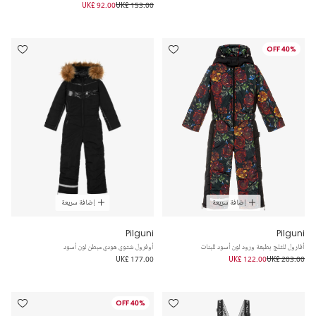
UK£ 92.00
UK£ 153.00
40% OFF
إضافة سريعة
إضافة سريعة
Pilguni
Pilguni
أفارول للثلج بطبعة ورود لون أسود للبنات
أوفرول شتوي هودي مبطن لون أسود
UK£ 177.00
UK£ 122.00
UK£ 203.00
40% OFF