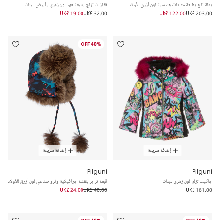
بدلة ثلج بطبعة مثلثات هندسية لون أزرق للأولاد
قفازات تزلج بطبعة فهد لون زهري وأبيض للبنات
UK£ 19.00
UK£ 32.00
UK£ 122.00
UK£ 203.00
40% OFF
إضافة سريعة
إضافة سريعة
Pilguni
Pilguni
جاكيت تزلج لون زهري للبنات
قبعة ترابر بنقشة جرافيكية وفرو صناعي لون أزرق للأولاد
UK£ 24.00
UK£ 40.00
UK£ 161.00