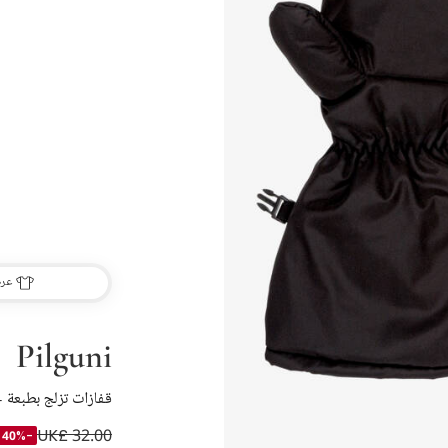
عرض
Pilguni
قفازات تزلج بطبعة ج
UK£ 32.00
-40%