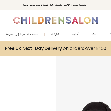
استمتعوا بخصم 10% على طلبيتكم الأولى كهدية ترحيب. سجلوا من هنا
ت
أولاد
أحذية
الماركات
مستلزمات العودة إلى المدرسة
Free UK Next-Day Delivery
on orders over £150