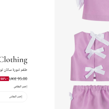
Clothing
طقم تنورة ساتان تو
UK£ 95.00
-50%
إختر المقاس
إختر المقاس