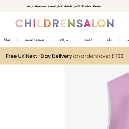
استمتعوا بخصم 10% على طلبيتكم الأولى كهدية ترحيب. سجلوا من هنا
ت
أولاد
أحذية
الماركات
مجموعة الصيف
هدايا
Free UK Next-Day Delivery
on orders over £150