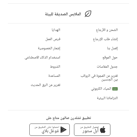
الملابس الصديقة للبيئة
الشحن و الأرجاع
الهدايا
إنشاء طلب الإرجاع
فرص العمل
إتصل بنا
إشعار الخصوصية
حول الموقع
استخدام الذكاء الاصطناعي
جدول المقاسات
الشروط
تقرير عن الفجوة في الرواتب
المساعدة
بين الجنسين
تقرير عن الرق الحديث
الحياد الكربوني
جديد
التزاماتنا البيئية
تطبيق تشلدرن صالون متاح على
تحميل التطبيق من
احصلوا على التطبيق من
أبل ستور
غوغل بلاي