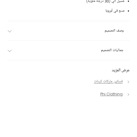
غسيل آلي (30 درجة مئوية)
صنع في أوروبا
وصف التصميم
جماليات التصميم
عرض المزيد
فساتين ماركات للبنات
Phi Clothing