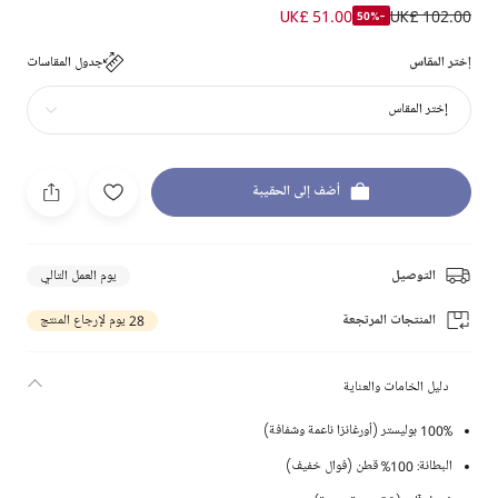
UK£ 51.00
UK£ 102.00
-50%
إختر المقاس
جدول المقاسات
إختر المقاس
أضف إلى الحقيبة
التوصيل
يوم العمل التالي
المنتجات المرتجعة
28 يوم لإرجاع المنتج
دليل الخامات والعناية
100% بوليستر (أورغانزا ناعمة وشفافة)
البطانة: 100% قطن (فوال خفيف)