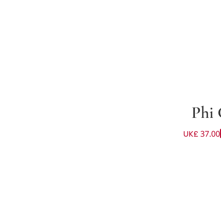
Phi 
UK£ 37.00
لون زهري وعاجي للبنات