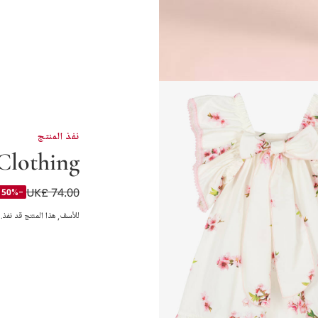
نفذ المنتج
Clothing
UK£ 74.00
فستان بطبعة ورود 
-50%
للأسف, هذا المنتج قد نفذ.