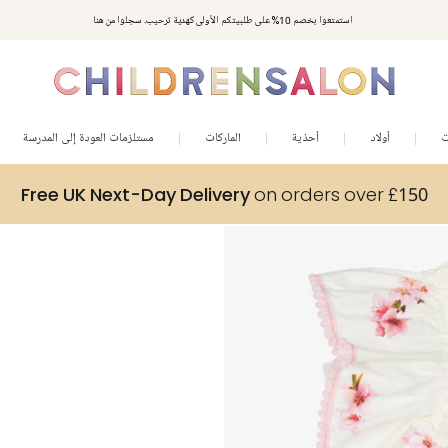
استمتعوا بخصم 10% على طلبيتكم الأولى كهدية ترحيب. سجلوا من هنا
ت
أولاد
أحذية
الماركات
مستلزمات العودة إلى المدرسة
Free UK Next-Day Delivery
on orders over £150