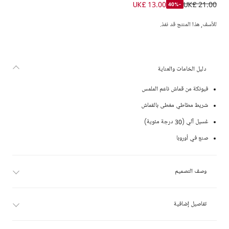
ربطة شعر فيونكة لون زهري فاتح للبنات (14 سم)
UK£ 13.00
UK£ 21.00
-40%
للأسف, هذا المنتج قد نفذ.
دليل الخامات والعناية
فيونكة من قماش ناعم الملمس
شريط مطاطي مغطى بالقماش
غسيل آلي (30 درجة مئوية)
صنع في أوروبا
وصف التصميم
تفاصيل إضافية