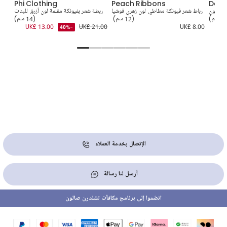
Phi Clothing
Peach Ribbons
Davi
اعي لون
رباط شعر فيونكة مطاطي لون زهري فوشيا
ربطة شعر بفيونكة مقلمة لون أزرق للبنات
ر
م)
(12 سم)
(14 سم)
8.00
UK£ 13.00
UK£ 21.00
UK£ 8.00
UK
-40%
الإتصال بخدمة العملاء
أرسل لنا رسالة
انضموا إلى برنامج مكافآت تشلدرن صالون