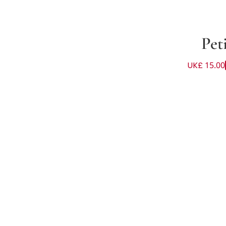
Pet
UK£ 15.00
زهري وعاجي للبنات (عدد 3)