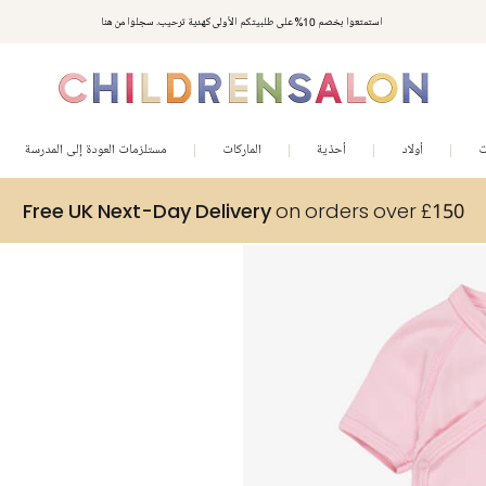
استمتعوا بخصم 10% على طلبيتكم الأولى كهدية ترحيب. سجلوا من هنا
ت
أولاد
أحذية
الماركات
مستلزمات العودة إلى المدرسة
Free UK Next-Day Delivery
on orders over £150