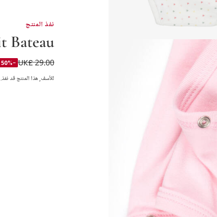
نفذ المنتج
it Bateau
UK£ 29.00
بودي سوت قطن لون 
-50%
للأسف, هذا المنتج قد نفذ.