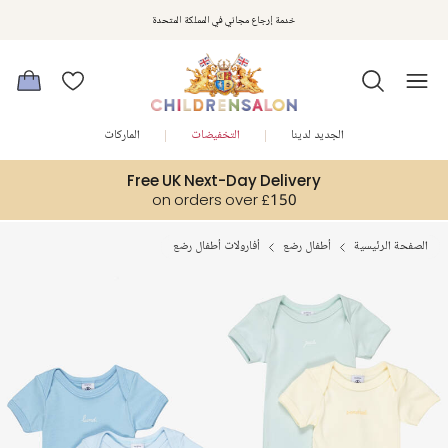
استمتعوا بخصم 10% على طلبيتكم الأولى كهدية ترحيب. سجلوا من هنا
خدمة إرجاع مجاني في المملكة المتحدة
الجديد لدينا
التخفيضات
الماركات
Free UK Next-Day Delivery
on orders over £150
الصفحة الرئيسية
أطفال رضع
أفارولات أطفال رضع