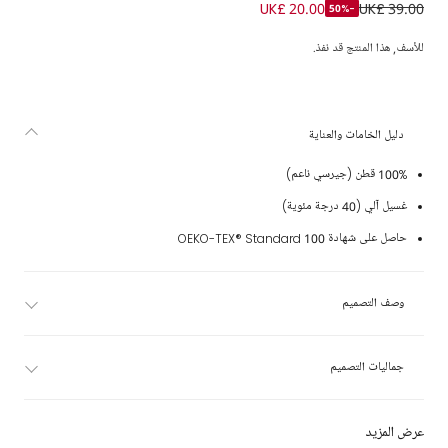
تبان قطن متعدد الألوان (عدد 5)
UK£ 20.00
UK£ 39.00
-50%
للأسف, هذا المنتج قد نفذ.
دليل الخامات والعناية
100% قطن (جيرسي ناعم)
غسيل آلي (40 درجة مئوية)
حاصل على شهادة OEKO-TEX® Standard 100
وصف التصميم
جماليات التصميم
عرض المزيد