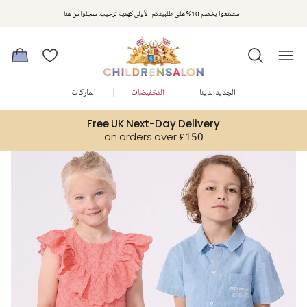
مكافآت تشلدرن صالون | اجمعوا النقاط مع كل عملية شراء لتحصلوا على هدايا حصرية وعروض مصممة خصيصا لتلبي
استمتعوا بخصم 10% على طلبيتكم الأولى كهدية ترحيب. سجلوا من هنا
متطلباتكم
الجديد لدينا
التخفيضات
الماركات
Free UK Next-Day Delivery
on orders over £150