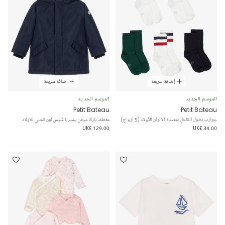
إضافة سريعة
إضافة سريعة
الموسم الجديد
الموسم الجديد
Petit Bateau
Petit Bateau
جوارب بطول الكاحل متعددة الألوان للأولاد (5 أزواج)
معطف باركا مبطن بشيربا فليس لون كحلي للأولاد
UK£ 129.00
UK£ 34.00