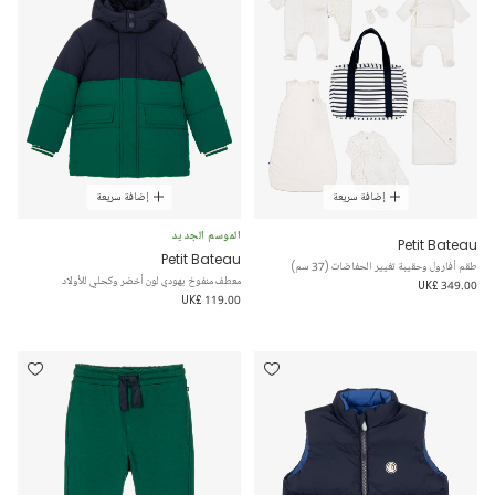
إضافة سريعة
إضافة سريعة
الموسم الجديد
Petit Bateau
Petit Bateau
طقم أفارول وحقيبة تغيير الحفاضات (37 سم)
معطف منفوخ بهودي لون أخضر وكحلي للأولاد
UK£ 349.00
UK£ 119.00