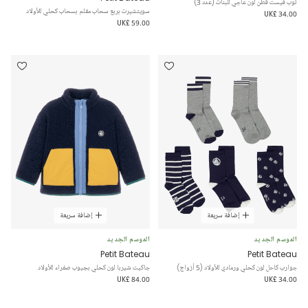
توب فيست قطن لون عاجي للبنات (عدد 3)
سويتشيرت بربع سحاب مقلم بسحاب كحلي للأولاد
UK£ 34.00
UK£ 59.00
إضافة سريعة
إضافة سريعة
الموسم الجديد
الموسم الجديد
Petit Bateau
Petit Bateau
جوارب كاحل لون كحلي ورمادي للأولاد (5 أزواج)
جاكيت شيربا لون كحلي بجيوب صفراء للأولاد
UK£ 84.00
UK£ 34.00