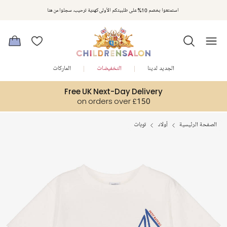
استمتعوا بخصم 10% على طلبيتكم الأولى كهدية ترحيب. سجلوا من هنا
الجديد لدينا
التخفيضات
الماركات
Free UK Next-Day Delivery
on orders over £150
الصفحة الرئيسية
أولاد
توبات