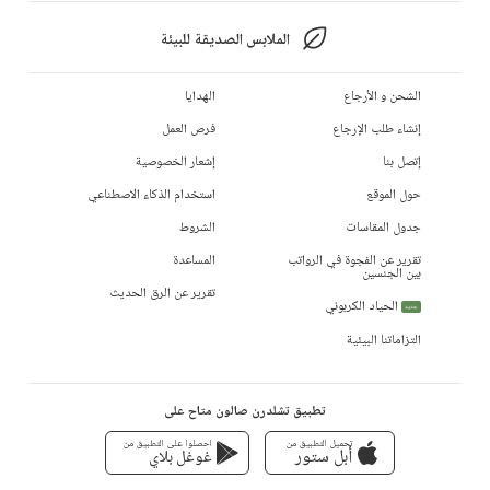
الملابس الصديقة للبيئة
الشحن و الأرجاع
الهدايا
إنشاء طلب الإرجاع
فرص العمل
إتصل بنا
إشعار الخصوصية
حول الموقع
استخدام الذكاء الاصطناعي
جدول المقاسات
الشروط
تقرير عن الفجوة في الرواتب
المساعدة
بين الجنسين
تقرير عن الرق الحديث
الحياد الكربوني
جديد
التزاماتنا البيئية
تطبيق تشلدرن صالون متاح على
تحميل التطبيق من
احصلوا على التطبيق من
أبل ستور
غوغل بلاي