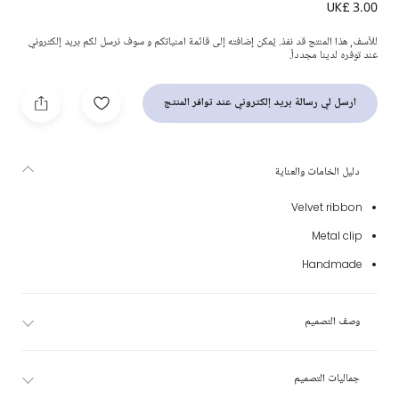
UK£ 3.00
مشبك للشعرمخمل لون أسود (4.5 سم)
للأسف, هذا المنتج قد نفذ. يُمكن إضافته إلى قائمة امنياتكم و سوف نرسل لكم بريد إلكتروني
عند توفره لدينا مجدداً.
ارسل لي رسالة بريد إلكتروني عند توافر المنتج
دليل الخامات والعناية
Velvet ribbon
Metal clip
Handmade
وصف التصميم
جماليات التصميم