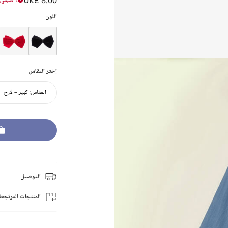
UK£ 8.00
متبقي ع
اللون
إختر المقاس
المقاس:
كبير - لارج
التوصيل
المنتجات المرتجعة