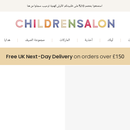
استمتعوا بخصم 10% على طلبيتكم الأولى كهدية ترحيب. سجلوا من هنا
ت
أولاد
أحذية
الماركات
مجموعة الصيف
هدايا
Free UK Next-Day Delivery
on orders over £150