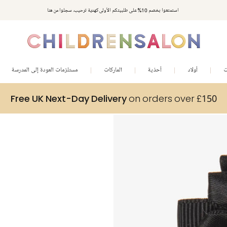
استمتعوا بخصم 10% على طلبيتكم الأولى كهدية ترحيب. سجلوا من هنا
ت
أولاد
أحذية
الماركات
مستلزمات العودة إلى المدرسة
Free UK Next-Day Delivery
on orders over £150