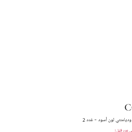
C
وديامنتي لون أسود - غدد 2
 عدد قليل !