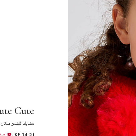
ute Cute
مشابك للشعر ساتان 
UK£ 14.00
متبقي