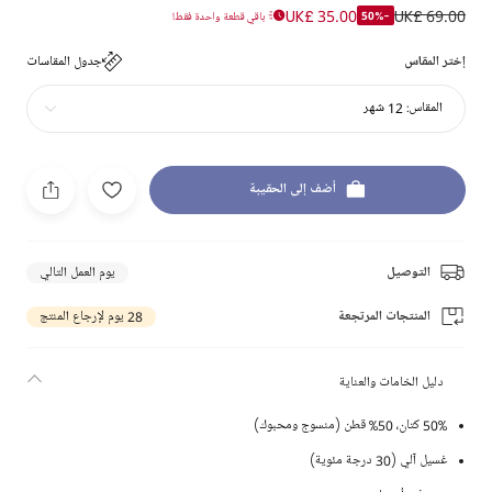
UK£ 35.00
UK£ 69.00
-50%
باقي قطعة واحدة فقط!
إختر المقاس
جدول المقاسات
المقاس:
12 شهر
أضف إلى الحقيبة
التوصيل
يوم العمل التالي
المنتجات المرتجعة
28 يوم لإرجاع المنتج
دليل الخامات والعناية
50% كتان، 50% قطن (منسوج ومحبوك)
غسيل آلي (30 درجة مئوية)