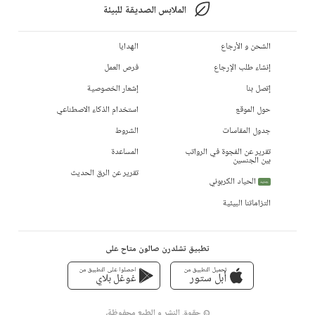
الملابس الصديقة للبيئة
الشحن و الأرجاع
الهدايا
إنشاء طلب الإرجاع
فرص العمل
إتصل بنا
إشعار الخصوصية
حول الموقع
استخدام الذكاء الاصطناعي
جدول المقاسات
الشروط
تقرير عن الفجوة في الرواتب
المساعدة
بين الجنسين
تقرير عن الرق الحديث
الحياد الكربوني
جديد
التزاماتنا البيئية
تطبيق تشلدرن صالون متاح على
تحميل التطبيق من
احصلوا على التطبيق من
أبل ستور
غوغل بلاي
© حقوق النشر و الطبع محفوظة،