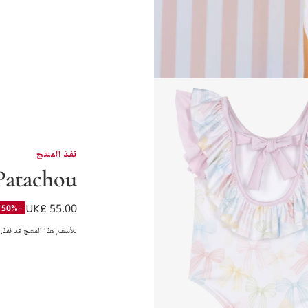
نفذ المنتج
Patachou
UK£ 55.00
مايوه بطبعة فيونكات 
-50%
للأسف, هذا المنتج قد نفذ.