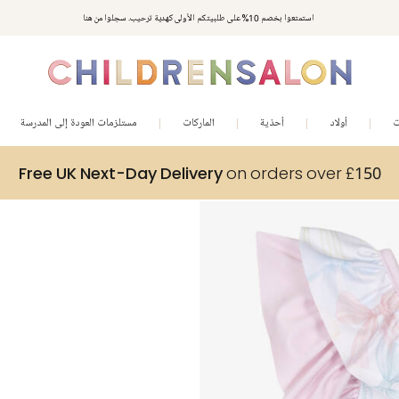
استمتعوا بخصم 10% على طلبيتكم الأولى كهدية ترحيب. سجلوا من هنا
ت
أولاد
أحذية
الماركات
مستلزمات العودة إلى المدرسة
Free UK Next-Day Delivery
on orders over £150