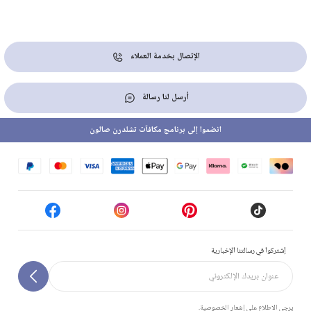
الإتصال بخدمة العملاء
أرسل لنا رسالة
انضموا إلى برنامج مكافآت تشلدرن صالون
إشتركوا في رسالتنا الإخبارية
يرجى الاطلاع على إشعار الخصوصية.