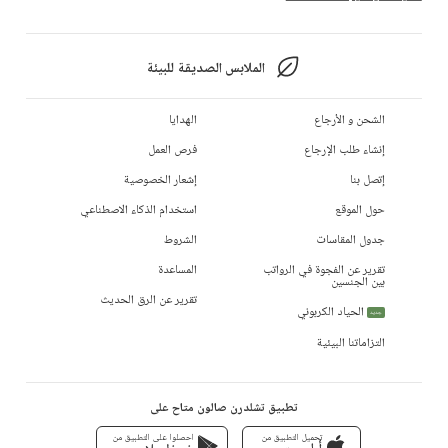
الملابس الصديقة للبيئة
الشحن و الأرجاع
الهدايا
إنشاء طلب الإرجاع
فرص العمل
إتصل بنا
إشعار الخصوصية
حول الموقع
استخدام الذكاء الاصطناعي
جدول المقاسات
الشروط
تقرير عن الفجوة في الرواتب
المساعدة
بين الجنسين
تقرير عن الرق الحديث
الحياد الكربوني
جديد
التزاماتنا البيئية
تطبيق تشلدرن صالون متاح على
تحميل التطبيق من
احصلوا على التطبيق من