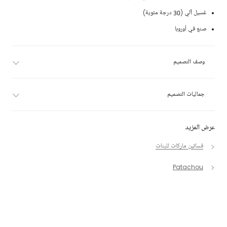
غسيل آلي (30 درجة مئوية)
صنع في أوروبا
وصف التصميم
جماليات التصميم
عرض المزيد
فساتين ماركات للبنات
Patachou