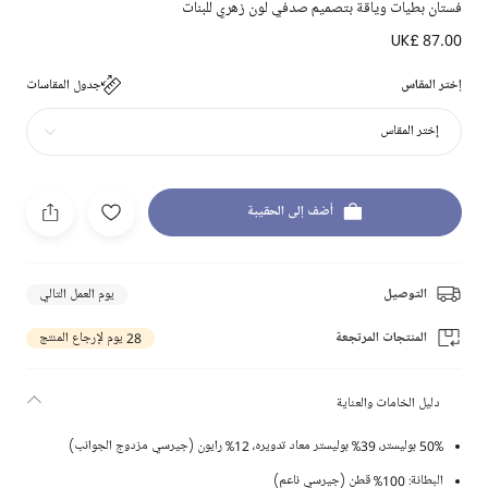
فستان بطيات وياقة بتصميم صدفي لون زهري للبنات
UK£ 87.00
إختر المقاس
جدول المقاسات
إختر المقاس
أضف إلى الحقيبة
التوصيل
يوم العمل التالي
المنتجات المرتجعة
28 يوم لإرجاع المنتج
دليل الخامات والعناية
50% بوليستر، 39% بوليستر معاد تدويره، 12% رايون (جيرسي مزدوج الجوانب)
البطانة: 100% قطن (جيرسي ناعم)