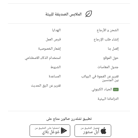
الملابس الصديقة للبيئة
الشحن و الأرجاع
الهدايا
إنشاء طلب الإرجاع
فرص العمل
إتصل بنا
إشعار الخصوصية
حول الموقع
استخدام الذكاء الاصطناعي
جدول المقاسات
الشروط
تقرير عن الفجوة في الرواتب
المساعدة
بين الجنسين
تقرير عن الرق الحديث
الحياد الكربوني
جديد
التزاماتنا البيئية
تطبيق تشلدرن صالون متاح على
تحميل التطبيق من
احصلوا على التطبيق من
أبل ستور
غوغل بلاي