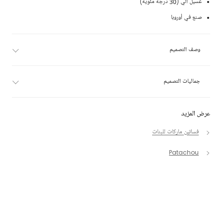
غسيل آلي (30 درجة مئوية)
صنع في أوروبا
وصف التصميم
جماليات التصميم
عرض المزيد
فساتين ماركات للبنات
Patachou