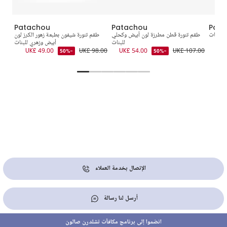
Patachou
Patachou
Pata
 للبنات
طقم تنورة قطن مطرزة لون أبيض وكحلي
طقم تنورة شيفون بطبعة زهور الكرز لون
ط
UK
للبنات
أبيض وزهري للبنات
8.00
UK£ 49.00
UK£ 98.00
UK£ 54.00
UK£ 107.00
-50%
-50%
الإتصال بخدمة العملاء
أرسل لنا رسالة
انضموا إلى برنامج مكافآت تشلدرن صالون