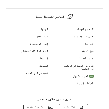
الملابس الصديقة للبيئة
الشحن و الأرجاع
الهدايا
إنشاء طلب الإرجاع
فرص العمل
إتصل بنا
إشعار الخصوصية
حول الموقع
استخدام الذكاء الاصطناعي
جدول المقاسات
الشروط
تقرير عن الفجوة في الرواتب
المساعدة
بين الجنسين
تقرير عن الرق الحديث
الحياد الكربوني
جديد
التزاماتنا البيئية
تطبيق تشلدرن صالون متاح على
تحميل التطبيق من
احصلوا على التطبيق من