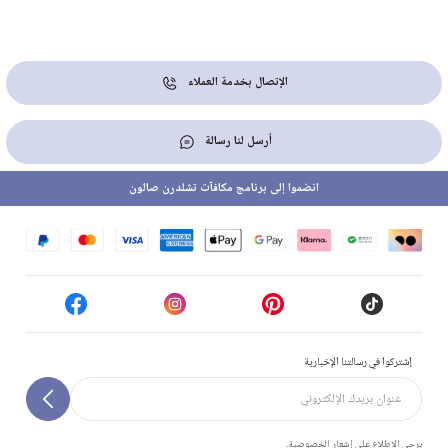
الإتصال بخدمة العملاء
أرسل لنا رسالة
انضموا إلى برنامج مكافآت تشلدرن صالون
إشتركوا في رسالتنا الإخبارية
يرجى الاطلاع على إشعار الخصوصية.