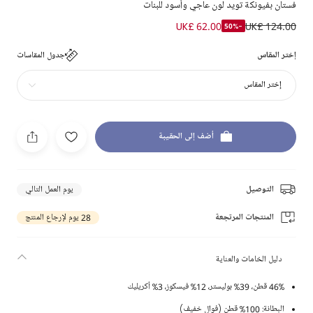
فستان بفيونكة تويد لون عاجي وأسود للبنات
UK£ 62.00
UK£ 124.00
-50%
إختر المقاس
جدول المقاسات
إختر المقاس
أضف إلى الحقيبة
التوصيل
يوم العمل التالي
المنتجات المرتجعة
28 يوم لإرجاع المنتج
دليل الخامات والعناية
46% قطن، 39% بوليستر، 12% فيسكوز، 3% أكريليك
البطانة: 100% قطن (فوال خفيف)