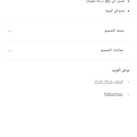
غسيل آلي (30 درجة مئوية)
صنع في أوروبا
وصف التصميم
جماليات التصميم
عرض المزيد
فساتين ماركات للبنات
Patachou