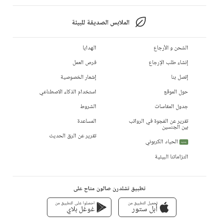
الملابس الصديقة للبيئة
الشحن و الأرجاع
الهدايا
إنشاء طلب الإرجاع
فرص العمل
إتصل بنا
إشعار الخصوصية
حول الموقع
استخدام الذكاء الاصطناعي
جدول المقاسات
الشروط
تقرير عن الفجوة في الرواتب
المساعدة
بين الجنسين
تقرير عن الرق الحديث
الحياد الكربوني
جديد
التزاماتنا البيئية
تطبيق تشلدرن صالون متاح على
تحميل التطبيق من
احصلوا على التطبيق من
أبل ستور
غوغل بلاي