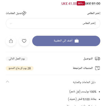
UK£ 41.00
UK£ 81.00
-50%
إختر المقاس
جدول المقاسات
إختر المقاس
أضف إلى الحقيبة
التوصيل
يوم العمل التالي
المنتجات المرتجعة
28 يوم لإرجاع المنتج
دليل الخامات والعناية
100% بوليستر (تول ناعم)
بطانة: 100% قطن (خفيف)