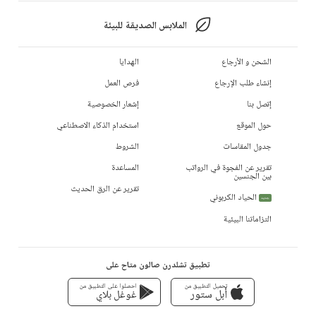
الملابس الصديقة للبيئة
الشحن و الأرجاع
الهدايا
إنشاء طلب الإرجاع
فرص العمل
إتصل بنا
إشعار الخصوصية
حول الموقع
استخدام الذكاء الاصطناعي
جدول المقاسات
الشروط
تقرير عن الفجوة في الرواتب
المساعدة
بين الجنسين
تقرير عن الرق الحديث
الحياد الكربوني
جديد
التزاماتنا البيئية
تطبيق تشلدرن صالون متاح على
تحميل التطبيق من
احصلوا على التطبيق من
أبل ستور
غوغل بلاي