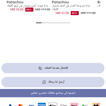
Patachou
Patachou
Beau
للأولاد
بدلة مزدوجة الصدر لون أصفر باستيل
بدلة شورت كريب وستان لون أزرق للأولاد
للأولاد
UK£ 117.00
UK£ 59.00
5.00
-50%
UK£ 67.00
UK£ 111.00
-40%
الإتصال بخدمة العملاء
أرسل لنا رسالة
انضموا إلى برنامج مكافآت تشلدرن صالون