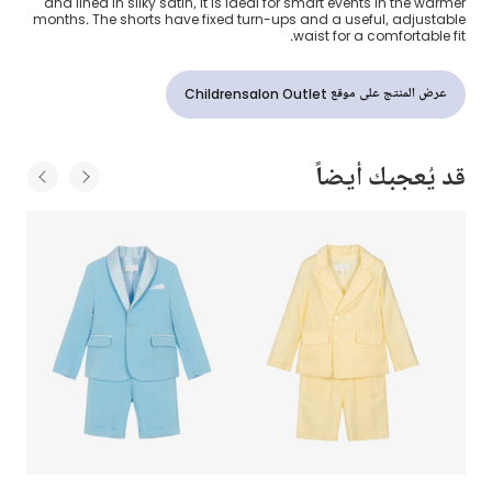
and lined in silky satin, it is ideal for smart events in the warmer
months. The shorts have fixed turn-ups and a useful, adjustable
waist for a comfortable fit.
عرض المنتج على موقع Childrensalon Outlet
قد يُعجبك أيضاً