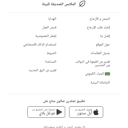
الملابس الصديقة للبيئة
الشحن و الأرجاع
الهدايا
إنشاء طلب الإرجاع
فرص العمل
إتصل بنا
إشعار الخصوصية
حول الموقع
استخدام الذكاء الاصطناعي
جدول المقاسات
الشروط
تقرير عن الفجوة في الرواتب
المساعدة
بين الجنسين
تقرير عن الرق الحديث
الحياد الكربوني
جديد
التزاماتنا البيئية
تطبيق تشلدرن صالون متاح على
تحميل التطبيق من
احصلوا على التطبيق من
أبل ستور
غوغل بلاي
© حقوق النشر و الطبع محفوظة،