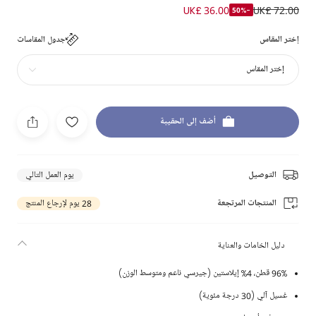
UK£ 36.00
UK£ 72.00
-50%
إختر المقاس
جدول المقاسات
إختر المقاس
أضف إلى الحقيبة
التوصيل
يوم العمل التالي
المنتجات المرتجعة
28 يوم لإرجاع المنتج
دليل الخامات والعناية
96% قطن، 4% إيلاستين (جيرسي ناعم ومتوسط الوزن)
غسيل آلي (30 درجة مئوية)