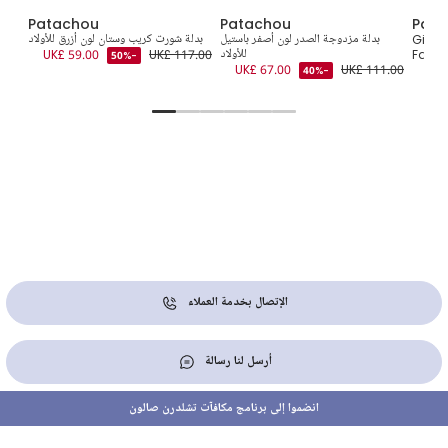
Patachou
Patachou
Pata
Girls
بدلة مزدوجة الصدر لون أصفر باستيل
بدلة شورت كريب وستان لون أزرق للأولاد
قم
Faux F
للأولاد
UK£ 117.00
UK£ 59.00
4.00
-50%
UK£ 67.00
UK£ 111.00
-40%
الإتصال بخدمة العملاء
أرسل لنا رسالة
انضموا إلى برنامج مكافآت تشلدرن صالون