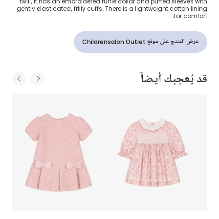
twill, it has an embroidered ruffle collar and puffed sleeves with
gently elasticated, frilly cuffs. There is a lightweight cotton lining
for comfort.
عرض المنتج على موقع Childrensalon Outlet
قد يُعجبك أيضاً