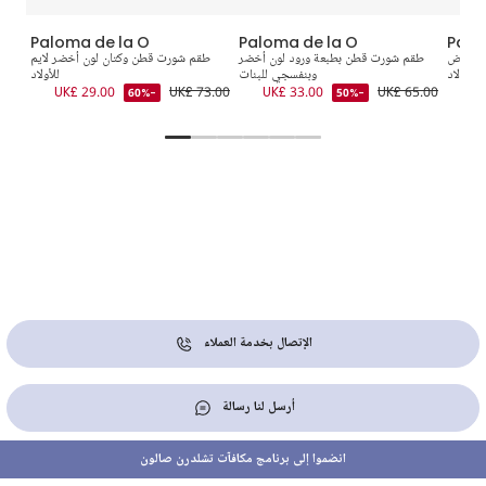
Paloma de la O
Paloma de la O
Palo
 وأبيض
طقم شورت قطن بطبعة ورود لون أخضر
طقم شورت قطن وكتان لون أخضر لايم
طقم 
للأولاد
وبنفسجي للبنات
للأولاد
0.00
UK£ 29.00
UK£ 73.00
UK£ 33.00
UK£ 65.00
UK
-60%
-50%
الإتصال بخدمة العملاء
أرسل لنا رسالة
انضموا إلى برنامج مكافآت تشلدرن صالون