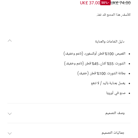
طقم شورت قطن مقلم لون أبيض وبنفسجي للأولاد
UK£ 37.00
UK£ 74.00
-50%
للأسف, هذا المنتج قد نفذ.
دليل الخامات والعناية
القميص: 100% قطن أوكسفورد (ناعم وخفيف)
الشورت: 55% كتان، 45% قطن (ناعم وخفيف)
بطانة الشورت: 100% قطن (خفيف)
يغسل بعناية باليد / لا تنقع
صنع في أوروبا
وصف التصميم
جماليات التصميم