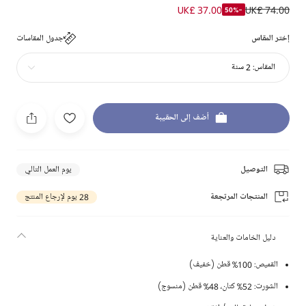
UK£ 37.00
UK£ 74.00
-50%
إختر المقاس
جدول المقاسات
المقاس:
2 سنة
أضف إلى الحقيبة
التوصيل
يوم العمل التالي
المنتجات المرتجعة
28 يوم لإرجاع المنتج
دليل الخامات والعناية
القميص: 100% قطن (خفيف)
الشورت: 52% كتان، 48% قطن (منسوج)