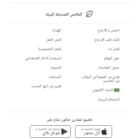
الملابس الصديقة للبيئة
الشحن و الأرجاع
الهدايا
إنشاء طلب الإرجاع
فرص العمل
إتصل بنا
إشعار الخصوصية
حول الموقع
استخدام الذكاء الاصطناعي
جدول المقاسات
الشروط
تقرير عن الفجوة في الرواتب
المساعدة
بين الجنسين
تقرير عن الرق الحديث
الحياد الكربوني
جديد
التزاماتنا البيئية
تطبيق تشلدرن صالون متاح على
تحميل التطبيق من
احصلوا على التطبيق من
أبل ستور
غوغل بلاي