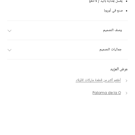
يغسل بعناية باليد / لا تنقع
صنع في أوروبا
وصف التصميم
جماليات التصميم
عرض المزيد
أطقم أكثر من قطعة ماركات للأولاد
Paloma de la O