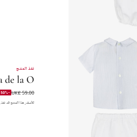
نفذ المنتج
 de la O
UK£ 59.00
طقم شورت قطن وكتا
-50%
للأسف, هذا المنتج قد نفذ.