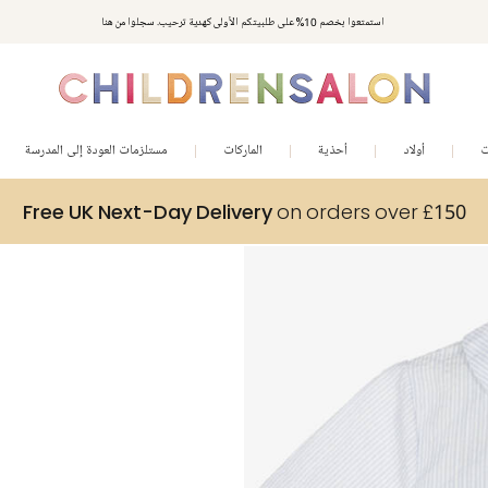
استمتعوا بخصم 10% على طلبيتكم الأولى كهدية ترحيب. سجلوا من هنا
ت
أولاد
أحذية
الماركات
مستلزمات العودة إلى المدرسة
Free UK Next-Day Delivery
on orders over £150