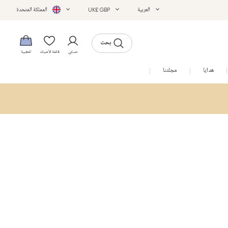
العربية
UK£ GBP
المملكة المتحدة
بحث
حسابي
قائمة الأمنيات
الحقيبة
هدايا
مجلتنا
التخفيضات