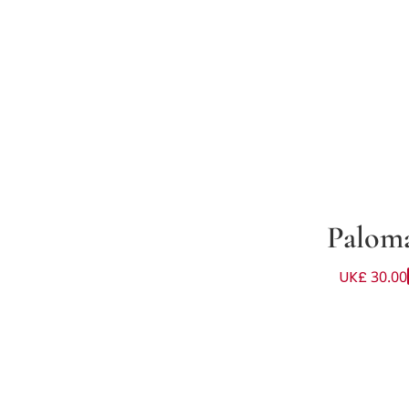
Paloma
UK£ 30.00
ن لون أبيض وأزرق للأولاد الرضع