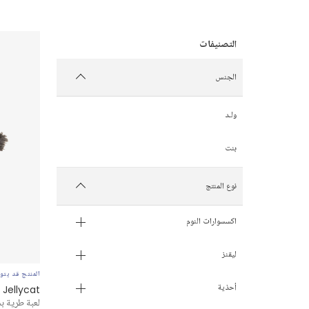
الجنس
ولـد
بنت
نوع المنتج
اكسسوارات النوم
ليقنز
المنتج قد يتوف
أحذية
Jellycat
لعبة طرية بشك