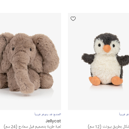
ر قريباً
المنتج قد يتوفر قريباً
Jellycat
ل بطريق بيونت (12 سم)
لعبة طرية بتصميم فيل سمادج (24 سم)