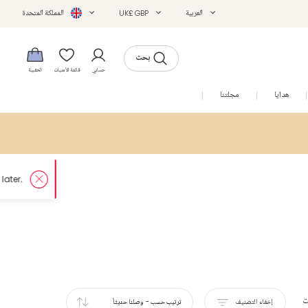
العربية
UK£ GBP
المملكة المتحدة
بحث
حسابي
قائمة الأمنيات
الحقيبة
هدايا
مجلتنا
التخفيضات
ت
إخفاء التصنيف
ترتيب حسب
-
وصلنا حديثاً