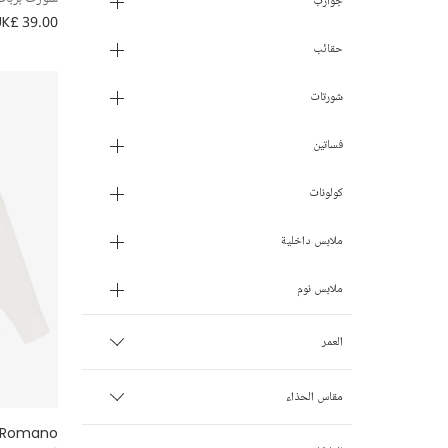
جوارب
UK£ 39.00
حقائب
شورتات
فساتين
كولونات
ملابس داخلية
ملابس نوم
العمر
الأطفال الخدج
مقاس الحذاء
Romano
0 شهر