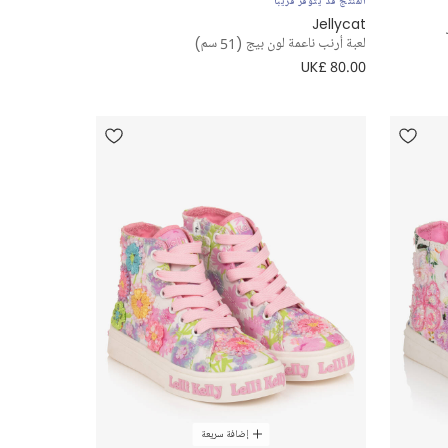
المنتج قد يتوفر قريباً
Jellycat
لعبة أرنب ناعمة لون بيج (51 سم)
UK£ 80.00
إضافة سريعة