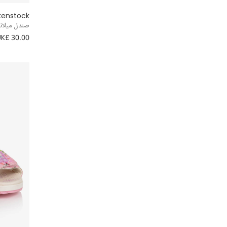
Moncler Enfant
rkenstock
صندل ميلانو EVA لون رمادي للأ
UK£ 30.00
Nike
Pasito a Pasito
PAZ Rodríguez
Peter Rabbit™ by Childrensalon
Playshoes
Powell Craft
Pretty Originals
Ralph Lauren