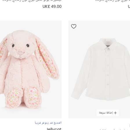
UK£ 49.00
إضافة سريعة
المنتج قد يتوفر قريباً
Jellycat