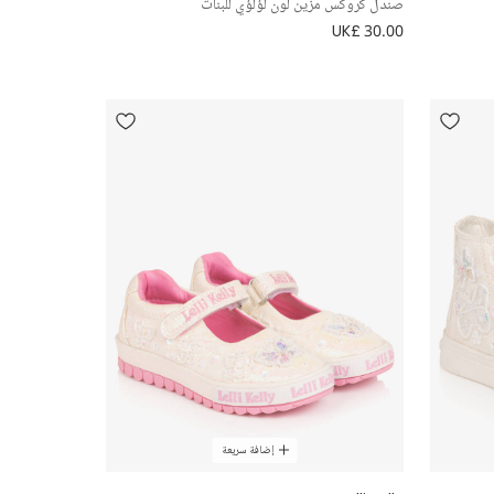
صندل كروكس مزين لون لؤلؤي للبنات
UK£ 30.00
إضافة سريعة