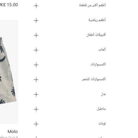
UK£ 15.00
أطقم أكثر من قطعة
أطقم رياضية
أفرولات أطفال
ألعاب
اكسسوارات
اكسسوارات للشعر
بدل
بناطيل
توبات
Molo
شورت برباط 