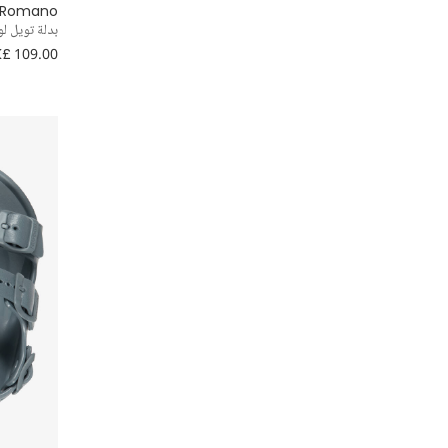
Romano
بدلة تويل لو
Falke
£ 109.00
Geox
House of Cavani
Jellycat
Lelli Kelly
Levi's
Mayoral
Meia Pata
Molo