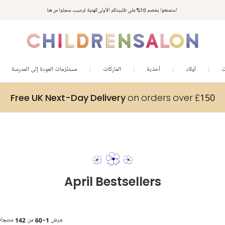
مكافآت تشلدرن صالون | اجمعوا النقاط مع كل عملية شراء لتحصلوا على هدايا حصرية وعروض مصممة خصيصا لتلبي
استمتعوا بخصم 10% على طلبيتكم الأولى كهدية ترحيب. سجلوا من هنا
متطلباتكم
ت
أولاد
أحذية
الماركات
مستلزمات العودة إلى المدرسة
Free UK Next-Day Delivery
on orders over £150
April Bestsellers
عرض
1-60
من
142
منتجا