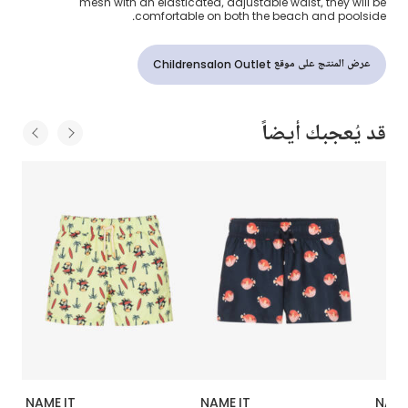
mesh with an elasticated, adjustable waist, they will be
comfortable on both the beach and poolside.
عرض المنتج على موقع Childrensalon Outlet
قد يُعجبك أيضاً
NAME IT
NAME IT
NAME