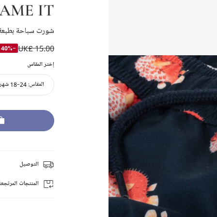
AME IT
شورت سباحة بطبعة 
UK£ 15.00
-40%
إختر المقاس
المقاس:
24-18 شهر
التوصيل
المنتجات المرتجعة