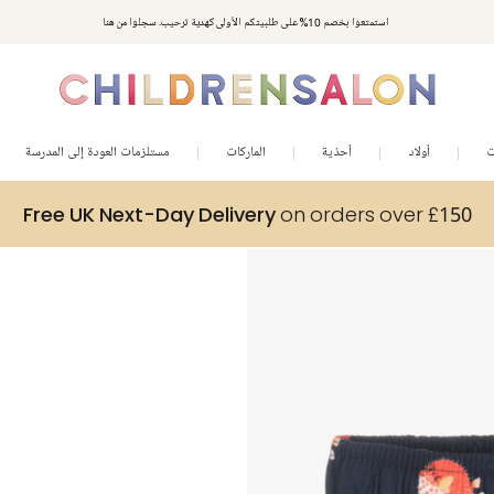
استمتعوا بخصم 10% على طلبيتكم الأولى كهدية ترحيب. سجلوا من هنا
ت
أولاد
أحذية
الماركات
مستلزمات العودة إلى المدرسة
Free UK Next-Day Delivery
on orders over £150