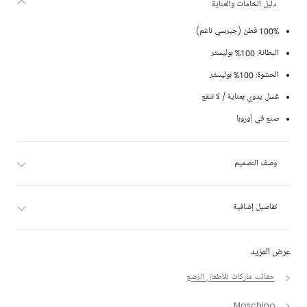
دليل الخامات والعناية
100% قطن (جيرسي ناعم)
البطانة: 100% بوليستر
الحشوة: 100% بوليستر
غسل يدوي بعناية / لا تنقع
صنع في أوروبا
وصف التصميم
تفاصيل إضافية
عرض المزيد
حقائب ماركات للأطفال الرضع
Moschino