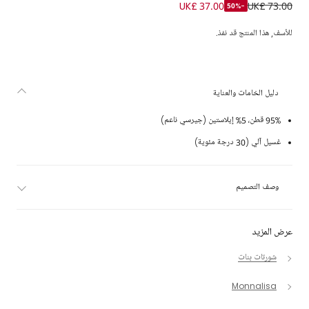
شورت قطن جيرسي لون بيج للبنات
UK£ 37.00
UK£ 73.00
-50%
للأسف, هذا المنتج قد نفذ.
دليل الخامات والعناية
95% قطن، 5% إيلاستين (جيرسي ناعم)
غسيل آلي (30 درجة مئوية)
وصف التصميم
عرض المزيد
شورتات بنات
Monnalisa