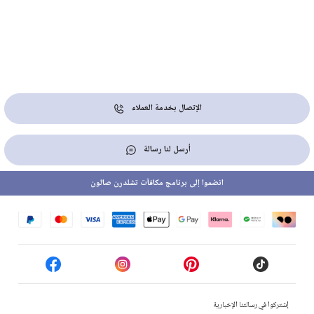
الإتصال بخدمة العملاء
أرسل لنا رسالة
انضموا إلى برنامج مكافآت تشلدرن صالون
إشتركوا في رسالتنا الإخبارية