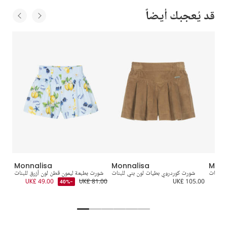
قد يُعجبك أيضاً
Monnalisa
Monnalisa
Monn
للبنات
شورت كوردروي بطيات لون بني للبنات
شورت بطبعة ليمون قطن لون أزرق للبنات
5.00
UK£ 49.00
UK£ 81.00
UK£ 105.00
UK
-40%