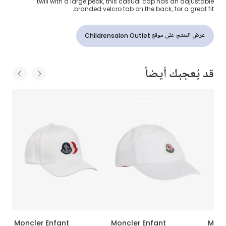
twill with a large peak, this casual cap has an adjustable
branded velcro tab on the back, for a great fit.
عرض المنتج على موقع Childrensalon Outlet
قد يُعجبك أيضاً
Moncler Enfant
Moncler Enfant
Monc