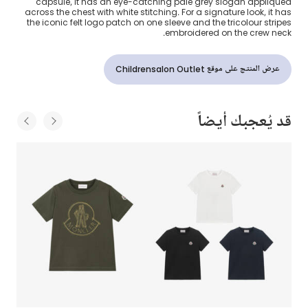
capsule, it has an eye-catching pale grey slogan appliquéd
across the chest with white stitching. For a signature look, it has
the iconic felt logo patch on one sleeve and the tricolour stripes
embroidered on the crew neck.
عرض المنتج على موقع Childrensalon Outlet
قد يُعجبك أيضاً