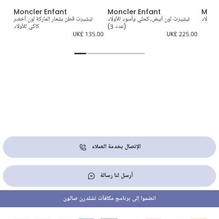
Moncler Enfant
Moncler Enfant
Monc
للأولاد
تيشيرت لون أبيض، كحلي وأسود للأولاد
تيشيرت قطن بشعار الماركة لون أخضر
(عدد 3)
كاكي للأولاد
0.00
UK£ 135.00
UK£ 225.00
الإتصال بخدمة العملاء
أرسل لنا رسالة
انضموا إلى برنامج مكافآت تشلدرن صالون