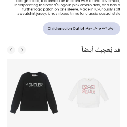
designer look, it is printed on the front with a tonal love motif,
incorporating the brand's logo in pink embroidery, and has a
further logo patch on one sleeve. Made in luxuriously soft
sweatshirt jersey, it has ribbed trims for classic casual style.
عرض المنتج على موقع Childrensalon Outlet
قد يُعجبك أيضاً