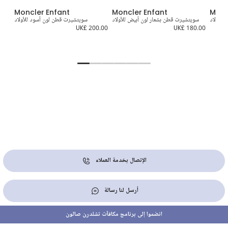
Moncler Enfant
Moncler Enfant
Monc
للأولاد
سويتشيرت قطن بشعار لون أبيض للأولاد
سويتشيرت قطن لون أسود للأولاد
س
UK£ 200.00
UK£ 180.00
9.00
الإتصال بخدمة العملاء
أرسل لنا رسالة
انضموا إلى برنامج مكافآت تشلدرن صالون