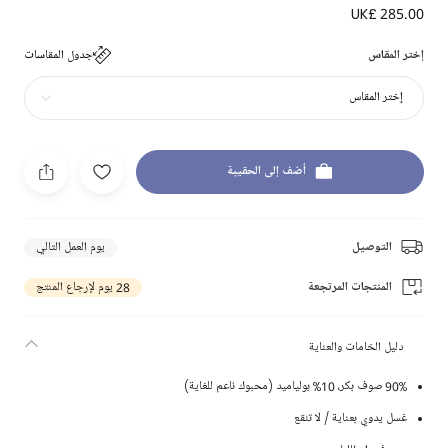
UK£ 285.00
إختر المقاس
جدول المقاسات
إختر المقاس
أضف إلى الحقيبة
التوصيل
يوم العمل التالي
المنتجات المرتجعة
28 يوم لإرجاع المنتج
دليل الخامات والعناية
90% صوف بكر، 10% بولياميد (محبوك ناعم للغاية)
غسل يدوي بعناية / لا تنقع