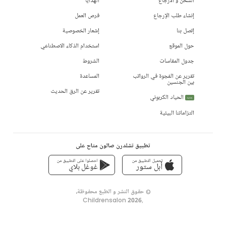
الشحن و الأرجاع
الهدايا
إنشاء طلب الإرجاع
فرص العمل
إتصل بنا
إشعار الخصوصية
حول الموقع
استخدام الذكاء الاصطناعي
جدول المقاسات
الشروط
تقرير عن الفجوة في الرواتب
المساعدة
بين الجنسين
تقرير عن الرق الحديث
الحياد الكربوني
جديد
التزاماتنا البيئية
تطبيق تشلدرن صالون متاح على
تحميل التطبيق من
احصلوا على التطبيق من
أبل ستور
غوغل بلاي
© حقوق النشر و الطبع محفوظة،
Childrensalon 2026
,