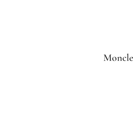
Moncle
 سمكة قرش لون كحلي للأولاد