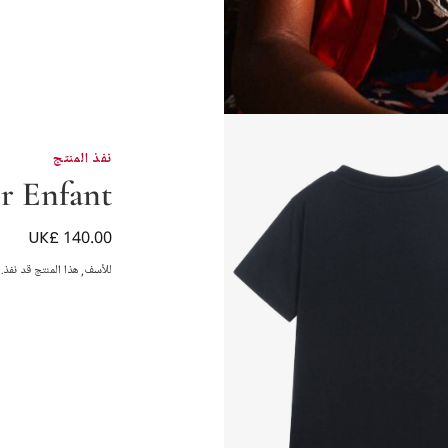
نفذ المنتج
r Enfant
UK£ 140.00
تيشيرت قطن بتصميم
للأسف, هذا المنتج قد نفذ.