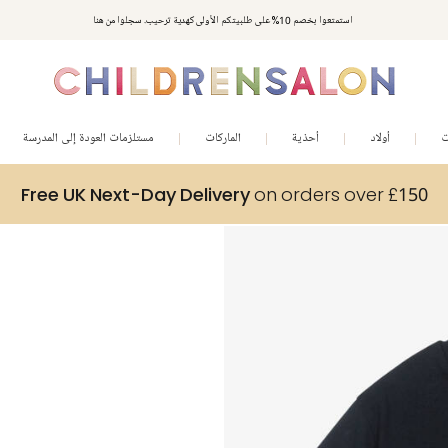
استمتعوا بخصم 10% على طلبيتكم الأولى كهدية ترحيب. سجلوا من هنا
ت
أولاد
أحذية
الماركات
مستلزمات العودة إلى المدرسة
Free UK Next-Day Delivery
on orders over £150