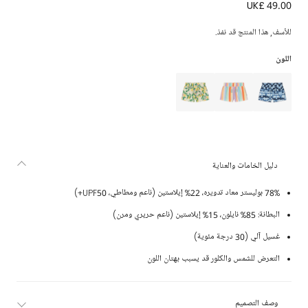
UK£ 49.00
شورت سباحة للبنات لون برتقالي وبنفسجي (UPF50+)
للأسف, هذا المنتج قد نفذ.
اللون
دليل الخامات والعناية
78% بوليستر معاد تدويره، 22% إيلاستين (ناعم ومطاطي، UPF50+)
البطانة: 85% نايلون، 15% إيلاستين (ناعم حريري ومرن)
غسيل آلي (30 درجة مئوية)
التعرض للشمس والكلور قد يسبب بهتان اللون
وصف التصميم