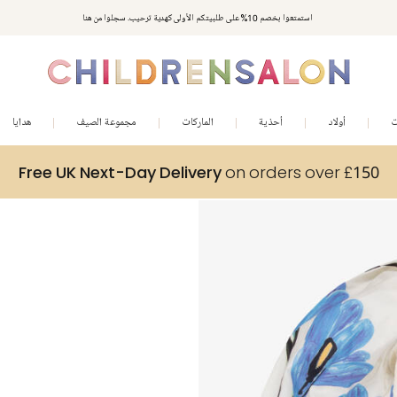
استمتعوا بخصم 10% على طلبيتكم الأولى كهدية ترحيب. سجلوا من هنا
ت
أولاد
أحذية
الماركات
مجموعة الصيف
هدايا
Free UK Next-Day Delivery
on orders over £150