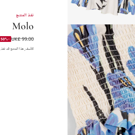
نفذ المنتج
Molo
UK£ 99.00
فستان قطن بطبعة ز
-50%
للأسف, هذا المنتج قد نفذ.