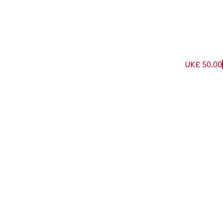
UK£ 50.00
هور لون عاجي وأزرق للبنات